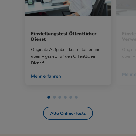
Einstellungstest Öffentlicher
Einste
Dienst
Verwa
Originale Aufgaben kostenlos online
Origina
üben – gezielt für den Öffentlichen
üben – 
Dienst!
Mehr e
Mehr erfahren
Alle Online-Tests