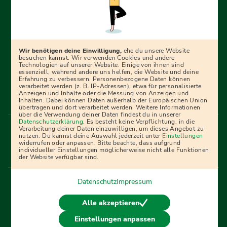
Erfolgreich bewerben mit Ausbildungspark: Wir
begleiten dich Schritt für Schritt bei deinem Start in den
Beruf oder ins Studium – mit smarten E-Learning-Tools,
Wir benötigen deine Einwilligung,
ehe du unsere Website
Ratgebern und Prüfungspaketen, interaktiven
besuchen kannst. Wir verwenden Cookies und andere
Technologien auf unserer Website. Einige von ihnen sind
Videokursen und vielem mehr. Für alle, die was werden
essenziell, während andere uns helfen, die Website und deine
Erfahrung zu verbessern. Personenbezogene Daten können
wollen!
verarbeitet werden (z. B. IP-Adressen), etwa für personalisierte
Anzeigen und Inhalte oder die Messung von Anzeigen und
Inhalten. Dabei können Daten außerhalb der Europäischen Union
übertragen und dort verarbeitet werden. Weitere Informationen
über die Verwendung deiner Daten findest du in unserer
Menü Fußleiste
Datenschutzerklärung
. Es besteht keine Verpflichtung, in die
Impressum
Bildquellen
Presse
Mediadaten
Verarbeitung deiner Daten einzuwilligen, um dieses Angebot zu
nutzen. Du kannst deine Auswahl jederzeit unter
Einstellungen
Partner
AGB
Datenschutz
Widerrufsbelehrung
widerrufen oder anpassen. Bitte beachte, dass aufgrund
individueller Einstellungen möglicherweise nicht alle Funktionen
Bestellung
Affiliate Partner
Cookies
der Website verfügbar sind.
Datenschutz
Impressum
Vertrag widerrufen
Alle akzeptieren
Einstellungen anpassen
© 2026 Ausbildungspark Verlag. Alle Rechte vorbehalten.