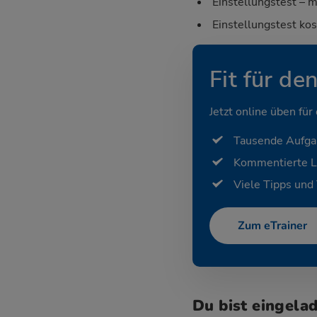
Einstellungstest – m
Einstellungstest ko
Fit für de
Jetzt online üben für
Tausende Aufg
Kommentierte 
Viele Tipps und 
Zum eTrainer
Du bist eingela