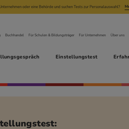
Me
n Unternehmen oder eine Behörde und suchen Tests zur Personalauswahl?
g
Buchhandel
Für Schulen & Bildungsträger
Für Unternehmen
Über uns
ellungsgespräch
Einstellungstest
Erfah
tellungstest: