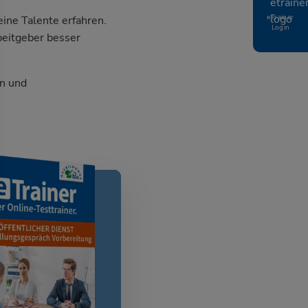
eTrainer
ine Talente erfahren.
Login
beitgeber besser
n und