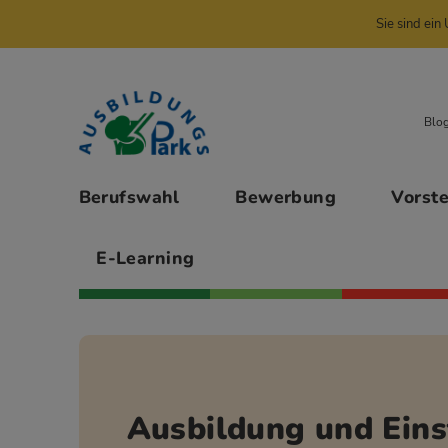
Sie sind ei
Zur Navigation springen
Zu den Hauptinhalten springen
Blo
Hauptmenü
Berufswahl
Bewerbung
Vorst
E-Learning
Ausbildung und Eins