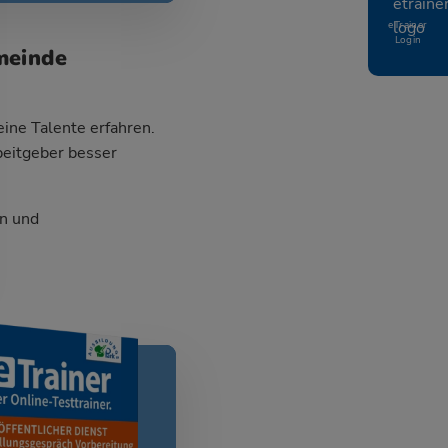
eTrainer
Login
meinde
ine Talente erfahren.
beitgeber besser
n und