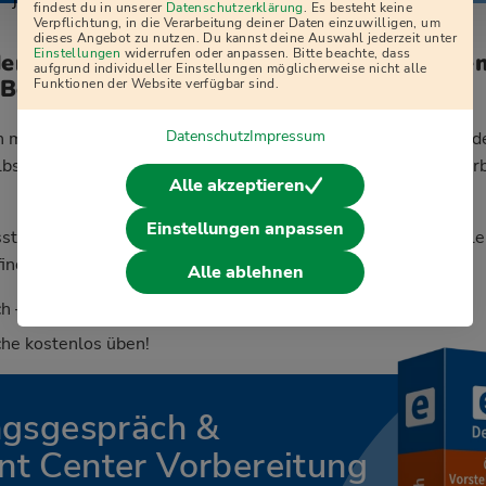
j
findest du in unserer
Datenschutzerklärung
. Es besteht keine
Verpflichtung, in die Verarbeitung deiner Daten einzuwilligen, um
dieses Angebot zu nutzen. Du kannst deine Auswahl jederzeit unter
Einstellungen
widerrufen oder anpassen. Bitte beachte, dass
den zum Vorstellungsgespräch bei der Ge
aufgrund individueller Einstellungen möglicherweise nicht alle
 Bodensee?
Funktionen der Website verfügbar sind.
Datenschutz
Impressum
 möchten die Personalverantwortlichen mehr über dich und de
bst natürlich auch die Chance, deinen möglichen künftigen Ar
Alle akzeptieren
Einstellungen anpassen
st du rechnen? Alle typischen Themen mit Antwort-Beispiele
indest du hier:
Alle ablehnen
h – mehr erfahren!
he kostenlos üben!
ngsgespräch &
t Center Vorbereitung