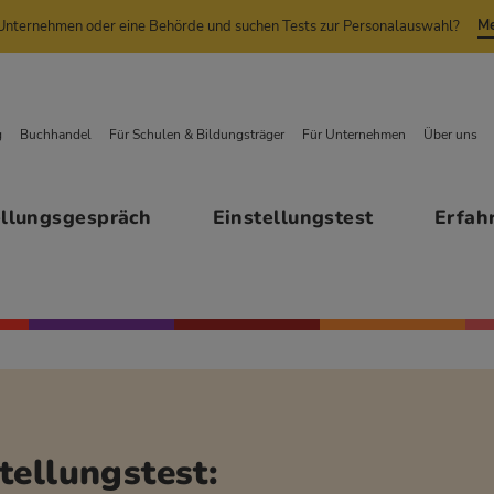
Me
n Unternehmen oder eine Behörde und suchen Tests zur Personalauswahl?
g
Buchhandel
Für Schulen & Bildungsträger
Für Unternehmen
Über uns
ellungsgespräch
Einstellungstest
Erfah
tellungstest: