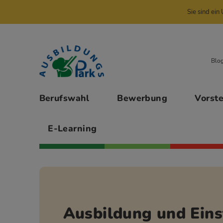
Sie sind ei
Zur Navigation springen
Zu den Hauptinhalten springen
Blo
Hauptmenü
Berufswahl
Bewerbung
Vorst
E-Learning
Ausbildung und Eins