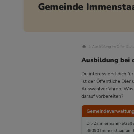
Gemeinde Immensta
Breadcrumb Nav
Ausbildung im Öffentlich
Ausbildung bei
Du interessierst dich f
ist der Öffentliche Dien
Auswahlverfahren: Was e
darauf vorbereiten?
Gemeindeverwaltun
Dr.-Zimmermann-Straß
88090 Immenstaad am 