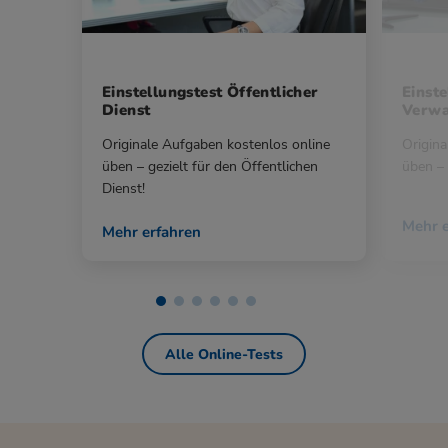
Einstellungstest Öffentlicher
Einste
Dienst
Verwa
Originale Aufgaben kostenlos online
Origina
üben – gezielt für den Öffentlichen
üben – 
Dienst!
Mehr e
Mehr erfahren
Alle Online-Tests