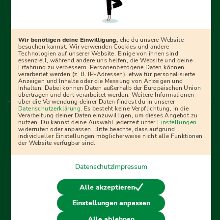
Erfolgreich bewerben mit Ausbildungspark: Wir
begleiten dich Schritt für Schritt bei deinem Start in den
Beruf oder ins Studium – mit smarten E-Learning-Tools,
Wir benötigen deine Einwilligung,
ehe du unsere Website
Ratgebern und Prüfungspaketen, interaktiven
besuchen kannst. Wir verwenden Cookies und andere
Technologien auf unserer Website. Einige von ihnen sind
Videokursen und vielem mehr. Für alle, die was werden
essenziell, während andere uns helfen, die Website und deine
Erfahrung zu verbessern. Personenbezogene Daten können
wollen!
verarbeitet werden (z. B. IP-Adressen), etwa für personalisierte
Anzeigen und Inhalte oder die Messung von Anzeigen und
Inhalten. Dabei können Daten außerhalb der Europäischen Union
übertragen und dort verarbeitet werden. Weitere Informationen
über die Verwendung deiner Daten findest du in unserer
Menü Fußleiste
Datenschutzerklärung
. Es besteht keine Verpflichtung, in die
Impressum
Bildquellen
Presse
Mediadaten
Verarbeitung deiner Daten einzuwilligen, um dieses Angebot zu
nutzen. Du kannst deine Auswahl jederzeit unter
Einstellungen
Partner
AGB
Datenschutz
Widerrufsbelehrung
widerrufen oder anpassen. Bitte beachte, dass aufgrund
individueller Einstellungen möglicherweise nicht alle Funktionen
Bestellung
Affiliate Partner
Cookies
der Website verfügbar sind.
Datenschutz
Impressum
Vertrag widerrufen
Alle akzeptieren
Einstellungen anpassen
© 2026 Ausbildungspark Verlag. Alle Rechte vorbehalten.
Alle ablehnen