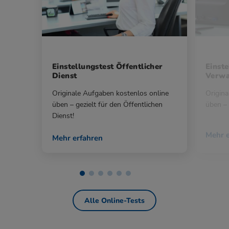
Einstellungstest Öffentlicher
Einste
Dienst
Verwa
Originale Aufgaben kostenlos online
Origina
üben – gezielt für den Öffentlichen
üben – 
Dienst!
Mehr e
Mehr erfahren
Alle Online-Tests