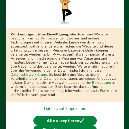
Erfolgreich bewerben mit Ausbildungspark: Wir
begleiten dich Schritt für Schritt bei deinem Start in den
Beruf oder ins Studium – mit smarten E-Learning-Tools,
Wir benötigen deine Einwilligung,
ehe du unsere Website
Ratgebern und Prüfungspaketen, interaktiven
besuchen kannst. Wir verwenden Cookies und andere
Technologien auf unserer Website. Einige von ihnen sind
Videokursen und vielem mehr. Für alle, die was werden
essenziell, während andere uns helfen, die Website und deine
Erfahrung zu verbessern. Personenbezogene Daten können
wollen!
verarbeitet werden (z. B. IP-Adressen), etwa für personalisierte
Anzeigen und Inhalte oder die Messung von Anzeigen und
Inhalten. Dabei können Daten außerhalb der Europäischen Union
übertragen und dort verarbeitet werden. Weitere Informationen
über die Verwendung deiner Daten findest du in unserer
Menü Fußleiste
Datenschutzerklärung
. Es besteht keine Verpflichtung, in die
Impressum
Bildquellen
Presse
Mediadaten
Verarbeitung deiner Daten einzuwilligen, um dieses Angebot zu
nutzen. Du kannst deine Auswahl jederzeit unter
Einstellungen
Partner
AGB
Datenschutz
Widerrufsbelehrung
widerrufen oder anpassen. Bitte beachte, dass aufgrund
individueller Einstellungen möglicherweise nicht alle Funktionen
Bestellung
Affiliate Partner
Cookies
der Website verfügbar sind.
Datenschutz
Impressum
Vertrag widerrufen
Alle akzeptieren