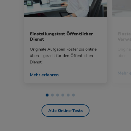
Einstellungstest Öffentlicher
Einste
Dienst
Verwa
Originale Aufgaben kostenlos online
Origina
üben – gezielt für den Öffentlichen
üben – 
Dienst!
Mehr e
Mehr erfahren
Alle Online-Tests