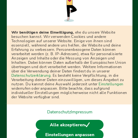
Erfolgreich bewerben mit Ausbildungspark: Wir
begleiten dich Schritt für Schritt bei deinem Start in den
Beruf oder ins Studium – mit smarten E-Learning-Tools,
Wir benötigen deine Einwilligung,
ehe du unsere Website
Ratgebern und Prüfungspaketen, interaktiven
besuchen kannst. Wir verwenden Cookies und andere
Technologien auf unserer Website. Einige von ihnen sind
Videokursen und vielem mehr. Für alle, die was werden
essenziell, während andere uns helfen, die Website und deine
Erfahrung zu verbessern. Personenbezogene Daten können
wollen!
verarbeitet werden (z. B. IP-Adressen), etwa für personalisierte
Anzeigen und Inhalte oder die Messung von Anzeigen und
Inhalten. Dabei können Daten außerhalb der Europäischen Union
übertragen und dort verarbeitet werden. Weitere Informationen
über die Verwendung deiner Daten findest du in unserer
Menü Fußleiste
Datenschutzerklärung
. Es besteht keine Verpflichtung, in die
Impressum
Bildquellen
Presse
Mediadaten
Verarbeitung deiner Daten einzuwilligen, um dieses Angebot zu
nutzen. Du kannst deine Auswahl jederzeit unter
Einstellungen
Partner
AGB
Datenschutz
Widerrufsbelehrung
widerrufen oder anpassen. Bitte beachte, dass aufgrund
individueller Einstellungen möglicherweise nicht alle Funktionen
Bestellung
Affiliate Partner
Cookies
der Website verfügbar sind.
Datenschutz
Impressum
Vertrag widerrufen
Alle akzeptieren
Einstellungen anpassen
© 2026 Ausbildungspark Verlag. Alle Rechte vorbehalten.