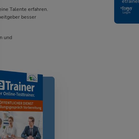
eTrainer
ine Talente erfahren.
Login
beitgeber besser
n und