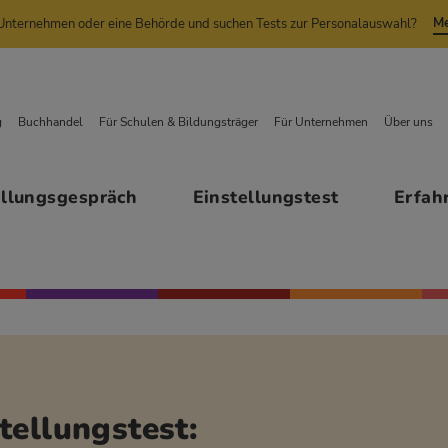
Me
n Unternehmen oder eine Behörde und suchen Tests zur Personalauswahl?
g
Buchhandel
Für Schulen & Bildungsträger
Für Unternehmen
Über uns
ellungsgespräch
Einstellungstest
Erfah
tellungstest: