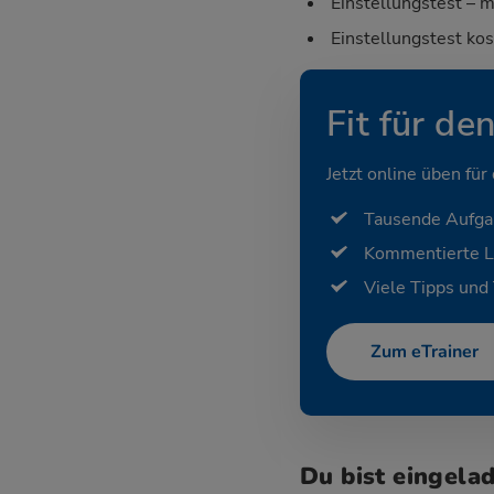
Einstellungstest – m
Einstellungstest ko
Fit für de
Jetzt online üben für
Tausende Aufg
Kommentierte 
Viele Tipps und 
Zum eTrainer
Du bist eingela