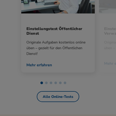
Einstellungstest Öffentlicher
Einste
Dienst
Verwa
Originale Aufgaben kostenlos online
Origina
üben – gezielt für den Öffentlichen
üben – 
Dienst!
Mehr e
Mehr erfahren
Alle Online-Tests