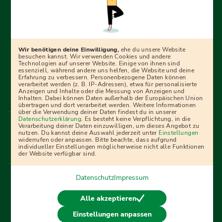
Erfolgreich bewerben mit Ausbildungspark: Wir
begleiten dich Schritt für Schritt bei deinem Start in den
Beruf oder ins Studium – mit smarten E-Learning-Tools,
Wir benötigen deine Einwilligung,
ehe du unsere Website
Ratgebern und Prüfungspaketen, interaktiven
besuchen kannst. Wir verwenden Cookies und andere
Technologien auf unserer Website. Einige von ihnen sind
Videokursen und vielem mehr. Für alle, die was werden
essenziell, während andere uns helfen, die Website und deine
Erfahrung zu verbessern. Personenbezogene Daten können
wollen!
verarbeitet werden (z. B. IP-Adressen), etwa für personalisierte
Anzeigen und Inhalte oder die Messung von Anzeigen und
Inhalten. Dabei können Daten außerhalb der Europäischen Union
übertragen und dort verarbeitet werden. Weitere Informationen
über die Verwendung deiner Daten findest du in unserer
Menü Fußleiste
Datenschutzerklärung
. Es besteht keine Verpflichtung, in die
Impressum
Bildquellen
Presse
Mediadaten
Verarbeitung deiner Daten einzuwilligen, um dieses Angebot zu
nutzen. Du kannst deine Auswahl jederzeit unter
Einstellungen
Partner
AGB
Datenschutz
Widerrufsbelehrung
widerrufen oder anpassen. Bitte beachte, dass aufgrund
individueller Einstellungen möglicherweise nicht alle Funktionen
Bestellung
Affiliate Partner
Cookies
der Website verfügbar sind.
Datenschutz
Impressum
Vertrag widerrufen
Alle akzeptieren
Einstellungen anpassen
© 2026 Ausbildungspark Verlag. Alle Rechte vorbehalten.