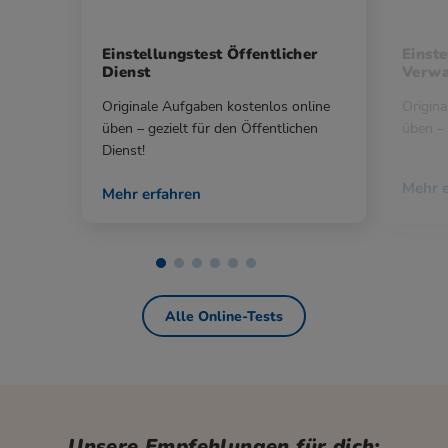
Einstellungstest Öffentlicher
Einste
Dienst
Verwa
Originale Aufgaben kostenlos online
Origina
üben – gezielt für den Öffentlichen
üben – 
Dienst!
Mehr e
Mehr erfahren
Alle Online-Tests
Unsere Empfehlungen für dich: