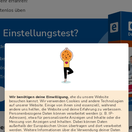
ehr erfahren!
stenlos üben
n Einstellungstest?
 deinen Beruf.
aben
Lösungen
Tricks
Wir benötigen deine Einwilligung,
ehe du unsere Website
besuchen kannst. Wir verwenden Cookies und andere Technologien
auf unserer Website. Einige von ihnen sind essenziell, während
andere uns helfen, die Website und deine Erfahrung zu verbessern.
Personenbezogene Daten können verarbeitet werden (z. B. IP-
Adressen), etwa für personalisierte Anzeigen und Inhalte oder die
Messung von Anzeigen und Inhalten. Dabei können Daten
den zum Vorstellungsgespräch bei der Ge
außerhalb der Europäischen Union übertragen und dort verarbeitet
werden. Weitere Informationen über die Verwendung deiner Daten