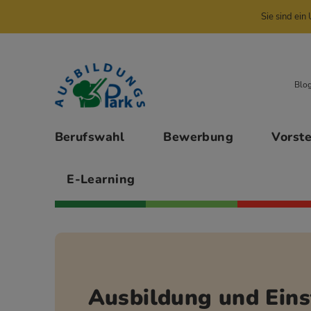
Sie sind ei
Zur Navigation springen
Zu den Hauptinhalten springen
Blo
Hauptmenü
Berufswahl
Bewerbung
Vorst
E-Learning
Ausbildung und Eins