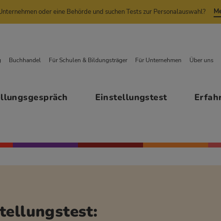
Me
n Unternehmen oder eine Behörde und suchen Tests zur Personalauswahl?
g
Buchhandel
Für Schulen & Bildungsträger
Für Unternehmen
Über uns
ellungsgespräch
Einstellungstest
Erfah
tellungstest: