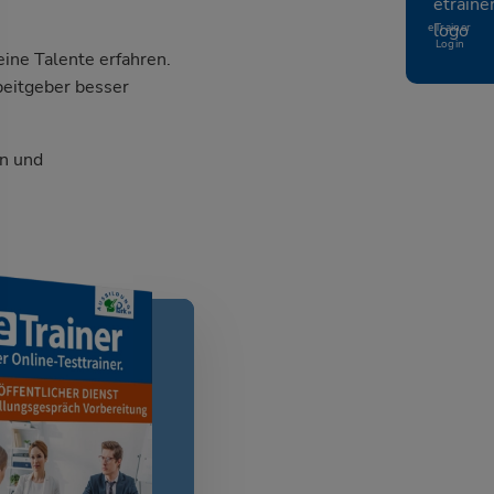
eTrainer
Login
ine Talente erfahren.
beitgeber besser
n und