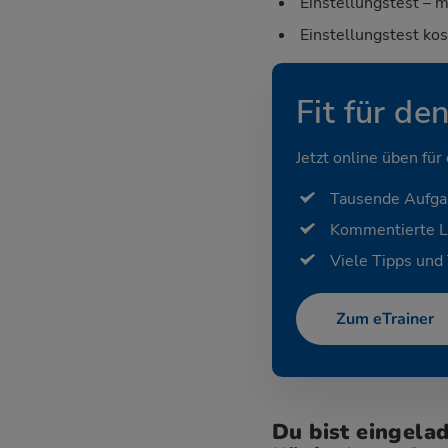
Einstellungstest – m
Einstellungstest ko
Fit für de
Jetzt online üben für
Tausende Aufg
Kommentierte 
Viele Tipps und 
Zum eTrainer
Du bist eingela