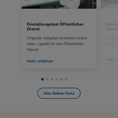
Einstellungstest Öffentlicher
Einste
Dienst
Verwa
Originale Aufgaben kostenlos online
Origina
üben – gezielt für den Öffentlichen
üben – 
Dienst!
Mehr e
Mehr erfahren
Alle Online-Tests