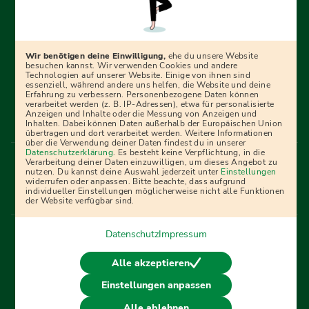
Erfolgreich bewerben mit Ausbildungspark: Wir
begleiten dich Schritt für Schritt bei deinem Start in den
Beruf oder ins Studium – mit smarten E-Learning-Tools,
Wir benötigen deine Einwilligung,
ehe du unsere Website
Ratgebern und Prüfungspaketen, interaktiven
besuchen kannst. Wir verwenden Cookies und andere
Technologien auf unserer Website. Einige von ihnen sind
Videokursen und vielem mehr. Für alle, die was werden
essenziell, während andere uns helfen, die Website und deine
Erfahrung zu verbessern. Personenbezogene Daten können
wollen!
verarbeitet werden (z. B. IP-Adressen), etwa für personalisierte
Anzeigen und Inhalte oder die Messung von Anzeigen und
Inhalten. Dabei können Daten außerhalb der Europäischen Union
übertragen und dort verarbeitet werden. Weitere Informationen
über die Verwendung deiner Daten findest du in unserer
Menü Fußleiste
Datenschutzerklärung
. Es besteht keine Verpflichtung, in die
Impressum
Bildquellen
Presse
Mediadaten
Verarbeitung deiner Daten einzuwilligen, um dieses Angebot zu
nutzen. Du kannst deine Auswahl jederzeit unter
Einstellungen
Partner
AGB
Datenschutz
Widerrufsbelehrung
widerrufen oder anpassen. Bitte beachte, dass aufgrund
individueller Einstellungen möglicherweise nicht alle Funktionen
Bestellung
Affiliate Partner
Cookies
der Website verfügbar sind.
Datenschutz
Impressum
Vertrag widerrufen
Alle akzeptieren
Einstellungen anpassen
© 2026 Ausbildungspark Verlag. Alle Rechte vorbehalten.
Alle ablehnen