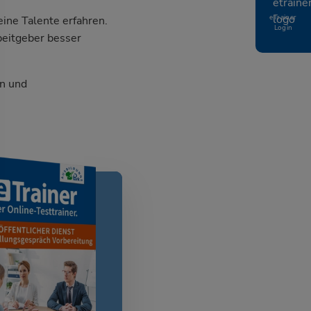
eTrainer
ine Talente erfahren.
Login
beitgeber besser
n und