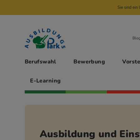
Sie sind ei
Zur Navigation springen
Zu den Hauptinhalten springen
Blo
Hauptmenü
Berufswahl
Bewerbung
Vorst
E-Learning
Ausbildung und Eins