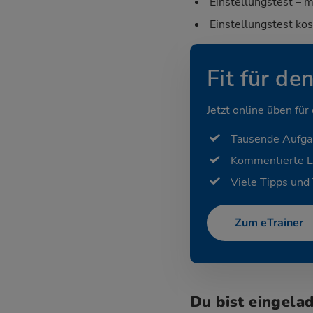
Einstellungstest – m
Einstellungstest ko
Fit für de
Jetzt online üben für
Tausende Aufg
Kommentierte 
Viele Tipps und 
Zum eTrainer
Du bist eingela