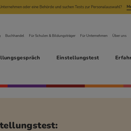
Me
n Unternehmen oder eine Behörde und suchen Tests zur Personalauswahl?
g
Buchhandel
Für Schulen & Bildungsträger
Für Unternehmen
Über uns
ellungsgespräch
Einstellungstest
Erfah
tellungstest: