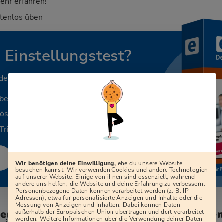
ehr erfahren!
stenlos üben
n Einstellungstest?
 deinen Beruf.
aben
Lösungen
Tricks
Wir benötigen deine Einwilligung,
ehe du unsere Website
besuchen kannst. Wir verwenden Cookies und andere Technologien
auf unserer Website. Einige von ihnen sind essenziell, während
andere uns helfen, die Website und deine Erfahrung zu verbessern.
Personenbezogene Daten können verarbeitet werden (z. B. IP-
Adressen), etwa für personalisierte Anzeigen und Inhalte oder die
Messung von Anzeigen und Inhalten. Dabei können Daten
den zum Vorstellungsgespräch bei der Ge
außerhalb der Europäischen Union übertragen und dort verarbeitet
werden. Weitere Informationen über die Verwendung deiner Daten