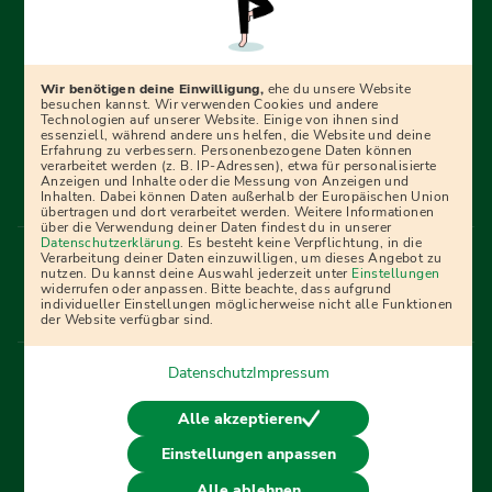
Erfolgreich bewerben mit Ausbildungspark: Wir
begleiten dich Schritt für Schritt bei deinem Start in den
Beruf oder ins Studium – mit smarten E-Learning-Tools,
Wir benötigen deine Einwilligung,
ehe du unsere Website
Ratgebern und Prüfungspaketen, interaktiven
besuchen kannst. Wir verwenden Cookies und andere
Technologien auf unserer Website. Einige von ihnen sind
Videokursen und vielem mehr. Für alle, die was werden
essenziell, während andere uns helfen, die Website und deine
Erfahrung zu verbessern. Personenbezogene Daten können
wollen!
verarbeitet werden (z. B. IP-Adressen), etwa für personalisierte
Anzeigen und Inhalte oder die Messung von Anzeigen und
Inhalten. Dabei können Daten außerhalb der Europäischen Union
übertragen und dort verarbeitet werden. Weitere Informationen
über die Verwendung deiner Daten findest du in unserer
Menü Fußleiste
Datenschutzerklärung
. Es besteht keine Verpflichtung, in die
Impressum
Bildquellen
Presse
Mediadaten
Verarbeitung deiner Daten einzuwilligen, um dieses Angebot zu
nutzen. Du kannst deine Auswahl jederzeit unter
Einstellungen
Partner
AGB
Datenschutz
Widerrufsbelehrung
widerrufen oder anpassen. Bitte beachte, dass aufgrund
individueller Einstellungen möglicherweise nicht alle Funktionen
Bestellung
Affiliate Partner
Cookies
der Website verfügbar sind.
Datenschutz
Impressum
Vertrag widerrufen
Alle akzeptieren
Einstellungen anpassen
© 2026 Ausbildungspark Verlag. Alle Rechte vorbehalten.
Alle ablehnen