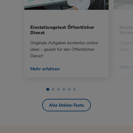
Einstellungstest Öffentlicher
Einste
Dienst
Verwa
Originale Aufgaben kostenlos online
Origina
üben – gezielt für den Öffentlichen
üben – 
Dienst!
Mehr e
Mehr erfahren
Alle Online-Tests