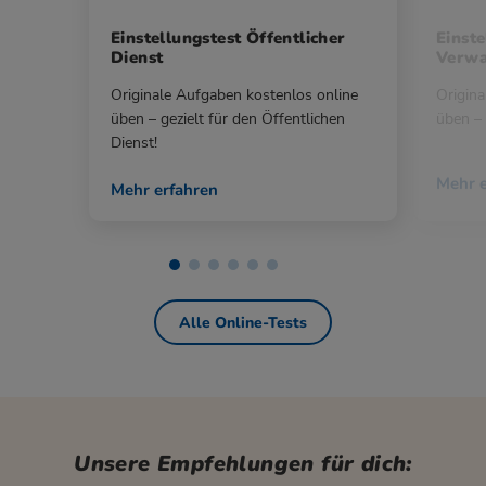
Einstellungstest Öffentlicher
Einste
Dienst
Verwa
Originale Aufgaben kostenlos online
Origina
üben – gezielt für den Öffentlichen
üben – 
Dienst!
Mehr e
Mehr erfahren
Alle Online-Tests
Unsere Empfehlungen für dich: