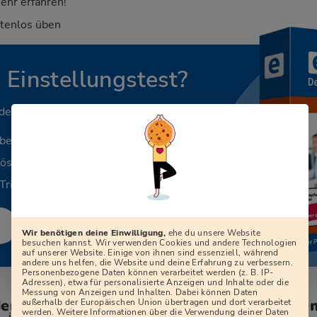
ehr erfahren!
stenlos üben
n Einstellungstest?
 deinen Beruf.
aben
Lösungen
Tricks
Wir benötigen deine Einwilligung,
ehe du unsere Website
besuchen kannst. Wir verwenden Cookies und andere Technologien
auf unserer Website. Einige von ihnen sind essenziell, während
andere uns helfen, die Website und deine Erfahrung zu verbessern.
Personenbezogene Daten können verarbeitet werden (z. B. IP-
Adressen), etwa für personalisierte Anzeigen und Inhalte oder die
Messung von Anzeigen und Inhalten. Dabei können Daten
den zum Vorstellungsgespräch bei der Ge
außerhalb der Europäischen Union übertragen und dort verarbeitet
werden. Weitere Informationen über die Verwendung deiner Daten