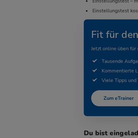
Einstellungstest – m
Einstellungstest ko
Fit für de
Jetzt online üben für
Tausende Aufg
Kommentierte 
Viele Tipps und 
Zum eTrainer
Du bist eingela