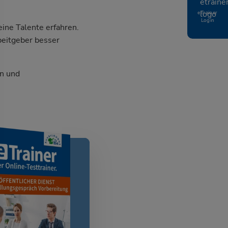
eTrainer
Login
ine Talente erfahren.
beitgeber besser
n und