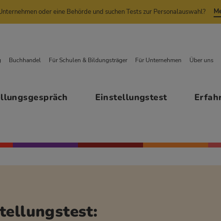
Me
n Unternehmen oder eine Behörde und suchen Tests zur Personalauswahl?
g
Buchhandel
Für Schulen & Bildungsträger
Für Unternehmen
Über uns
ellungsgespräch
Einstellungstest
Erfah
tellungstest: