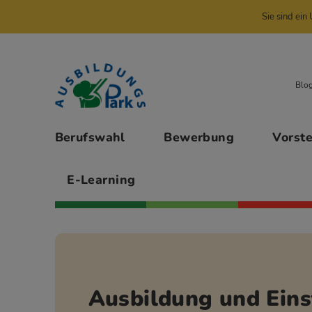
Sie sind ei
Zur Navigation springen
Zu den Hauptinhalten springen
Blo
Hauptmenü
Berufswahl
Bewerbung
Vorst
E-Learning
Ausbildung und Eins