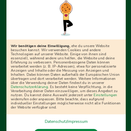
Erfolgreich bewerben mit Ausbildungspark: Wir
begleiten dich Schritt für Schritt bei deinem Start in den
Beruf oder ins Studium – mit smarten E-Learning-Tools,
Wir benötigen deine Einwilligung,
ehe du unsere Website
Ratgebern und Prüfungspaketen, interaktiven
besuchen kannst. Wir verwenden Cookies und andere
Technologien auf unserer Website. Einige von ihnen sind
Videokursen und vielem mehr. Für alle, die was werden
essenziell, während andere uns helfen, die Website und deine
Erfahrung zu verbessern. Personenbezogene Daten können
wollen!
verarbeitet werden (z. B. IP-Adressen), etwa für personalisierte
Anzeigen und Inhalte oder die Messung von Anzeigen und
Inhalten. Dabei können Daten außerhalb der Europäischen Union
übertragen und dort verarbeitet werden. Weitere Informationen
über die Verwendung deiner Daten findest du in unserer
Menü Fußleiste
Datenschutzerklärung
. Es besteht keine Verpflichtung, in die
Impressum
Bildquellen
Presse
Mediadaten
Verarbeitung deiner Daten einzuwilligen, um dieses Angebot zu
nutzen. Du kannst deine Auswahl jederzeit unter
Einstellungen
Partner
AGB
Datenschutz
Widerrufsbelehrung
widerrufen oder anpassen. Bitte beachte, dass aufgrund
individueller Einstellungen möglicherweise nicht alle Funktionen
Bestellung
Affiliate Partner
Cookies
der Website verfügbar sind.
Datenschutz
Impressum
Vertrag widerrufen