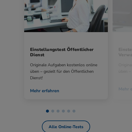
Einstellungstest Öffentlicher
Einste
Dienst
Verwa
Originale Aufgaben kostenlos online
Origina
üben – gezielt für den Öffentlichen
üben – 
Dienst!
Mehr e
Mehr erfahren
Alle Online-Tests