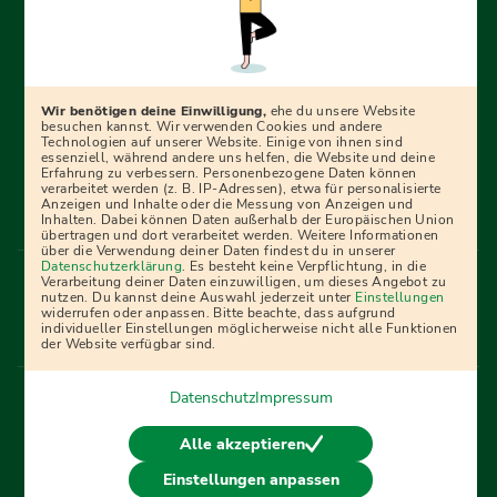
Erfolgreich bewerben mit Ausbildungspark: Wir
begleiten dich Schritt für Schritt bei deinem Start in den
Beruf oder ins Studium – mit smarten E-Learning-Tools,
Wir benötigen deine Einwilligung,
ehe du unsere Website
Ratgebern und Prüfungspaketen, interaktiven
besuchen kannst. Wir verwenden Cookies und andere
Technologien auf unserer Website. Einige von ihnen sind
Videokursen und vielem mehr. Für alle, die was werden
essenziell, während andere uns helfen, die Website und deine
Erfahrung zu verbessern. Personenbezogene Daten können
wollen!
verarbeitet werden (z. B. IP-Adressen), etwa für personalisierte
Anzeigen und Inhalte oder die Messung von Anzeigen und
Inhalten. Dabei können Daten außerhalb der Europäischen Union
übertragen und dort verarbeitet werden. Weitere Informationen
über die Verwendung deiner Daten findest du in unserer
Menü Fußleiste
Datenschutzerklärung
. Es besteht keine Verpflichtung, in die
Impressum
Bildquellen
Presse
Mediadaten
Verarbeitung deiner Daten einzuwilligen, um dieses Angebot zu
nutzen. Du kannst deine Auswahl jederzeit unter
Einstellungen
Partner
AGB
Datenschutz
Widerrufsbelehrung
widerrufen oder anpassen. Bitte beachte, dass aufgrund
individueller Einstellungen möglicherweise nicht alle Funktionen
Bestellung
Affiliate Partner
Cookies
der Website verfügbar sind.
Datenschutz
Impressum
Vertrag widerrufen
Alle akzeptieren
Einstellungen anpassen
© 2026 Ausbildungspark Verlag. Alle Rechte vorbehalten.