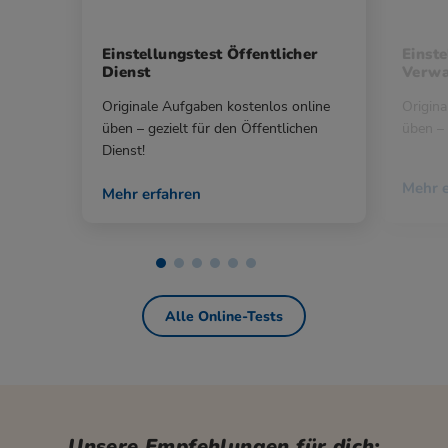
Einstellungstest Öffentlicher
Einste
Dienst
Verwa
Originale Aufgaben kostenlos online
Origina
üben – gezielt für den Öffentlichen
üben – 
Dienst!
Mehr e
Mehr erfahren
Alle Online-Tests
Unsere Empfehlungen für dich: