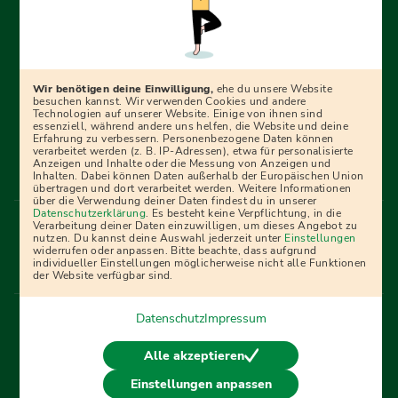
Erfolgreich bewerben mit Ausbildungspark: Wir
begleiten dich Schritt für Schritt bei deinem Start in den
Beruf oder ins Studium – mit smarten E-Learning-Tools,
Wir benötigen deine Einwilligung,
ehe du unsere Website
Ratgebern und Prüfungspaketen, interaktiven
besuchen kannst. Wir verwenden Cookies und andere
Technologien auf unserer Website. Einige von ihnen sind
Videokursen und vielem mehr. Für alle, die was werden
essenziell, während andere uns helfen, die Website und deine
Erfahrung zu verbessern. Personenbezogene Daten können
wollen!
verarbeitet werden (z. B. IP-Adressen), etwa für personalisierte
Anzeigen und Inhalte oder die Messung von Anzeigen und
Inhalten. Dabei können Daten außerhalb der Europäischen Union
übertragen und dort verarbeitet werden. Weitere Informationen
über die Verwendung deiner Daten findest du in unserer
Menü Fußleiste
Datenschutzerklärung
. Es besteht keine Verpflichtung, in die
Impressum
Bildquellen
Presse
Mediadaten
Verarbeitung deiner Daten einzuwilligen, um dieses Angebot zu
nutzen. Du kannst deine Auswahl jederzeit unter
Einstellungen
Partner
AGB
Datenschutz
Widerrufsbelehrung
widerrufen oder anpassen. Bitte beachte, dass aufgrund
individueller Einstellungen möglicherweise nicht alle Funktionen
Bestellung
Affiliate Partner
Cookies
der Website verfügbar sind.
Datenschutz
Impressum
Vertrag widerrufen
Alle akzeptieren
Einstellungen anpassen
© 2026 Ausbildungspark Verlag. Alle Rechte vorbehalten.