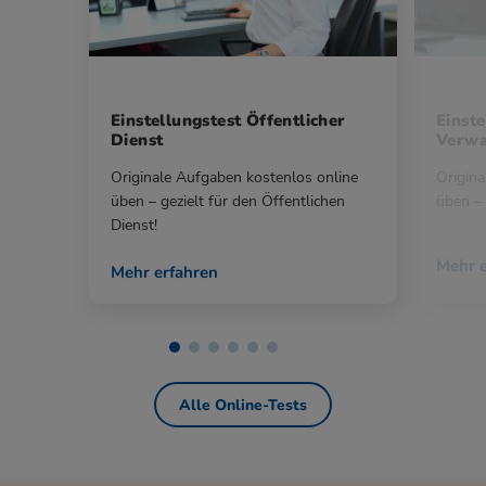
Einstellungstest Öffentlicher
Einste
Dienst
Verwa
Originale Aufgaben kostenlos online
Origina
üben – gezielt für den Öffentlichen
üben – 
Dienst!
Mehr e
Mehr erfahren
Alle Online-Tests