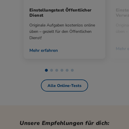
Einstellungstest Öffentlicher
Einste
Dienst
Verwa
Originale Aufgaben kostenlos online
Origina
üben – gezielt für den Öffentlichen
üben – 
Dienst!
Mehr e
Mehr erfahren
Alle Online-Tests
Unsere Empfehlungen für dich: