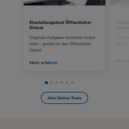
Einstellungstest Öffentlicher
Einste
Dienst
Verwa
Originale Aufgaben kostenlos online
Origina
üben – gezielt für den Öffentlichen
üben – 
Dienst!
Mehr e
Mehr erfahren
Alle Online-Tests