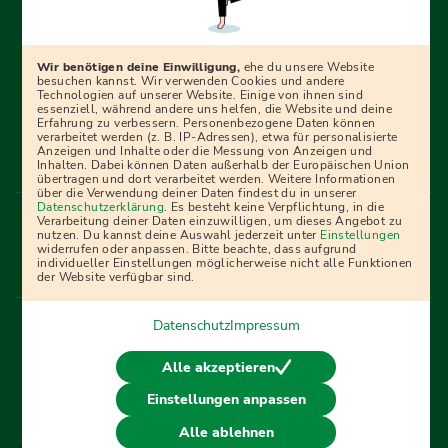
Erfolgreich bewerben mit Ausbildungspark: Wir
begleiten dich Schritt für Schritt bei deinem Start in den
Beruf oder ins Studium – mit smarten E-Learning-Tools,
Wir benötigen deine Einwilligung,
ehe du unsere Website
Ratgebern und Prüfungspaketen, interaktiven
besuchen kannst. Wir verwenden Cookies und andere
Technologien auf unserer Website. Einige von ihnen sind
Videokursen und vielem mehr. Für alle, die was werden
essenziell, während andere uns helfen, die Website und deine
Erfahrung zu verbessern. Personenbezogene Daten können
wollen!
verarbeitet werden (z. B. IP-Adressen), etwa für personalisierte
Anzeigen und Inhalte oder die Messung von Anzeigen und
Inhalten. Dabei können Daten außerhalb der Europäischen Union
übertragen und dort verarbeitet werden. Weitere Informationen
über die Verwendung deiner Daten findest du in unserer
Menü Fußleiste
Datenschutzerklärung
. Es besteht keine Verpflichtung, in die
Impressum
Bildquellen
Presse
Mediadaten
Verarbeitung deiner Daten einzuwilligen, um dieses Angebot zu
nutzen. Du kannst deine Auswahl jederzeit unter
Einstellungen
Partner
AGB
Datenschutz
Widerrufsbelehrung
widerrufen oder anpassen. Bitte beachte, dass aufgrund
individueller Einstellungen möglicherweise nicht alle Funktionen
Bestellung
Affiliate Partner
Cookies
der Website verfügbar sind.
Datenschutz
Impressum
Vertrag widerrufen
Alle akzeptieren
Einstellungen anpassen
© 2026 Ausbildungspark Verlag. Alle Rechte vorbehalten.
Alle ablehnen