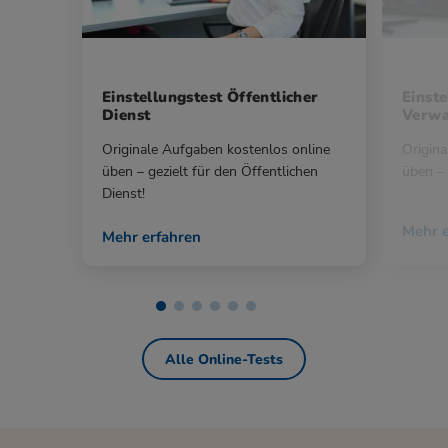
Einstellungstest Öffentlicher
Einste
Dienst
Verwa
Originale Aufgaben kostenlos online
Origina
üben – gezielt für den Öffentlichen
üben – 
Dienst!
Mehr e
Mehr erfahren
Alle Online-Tests