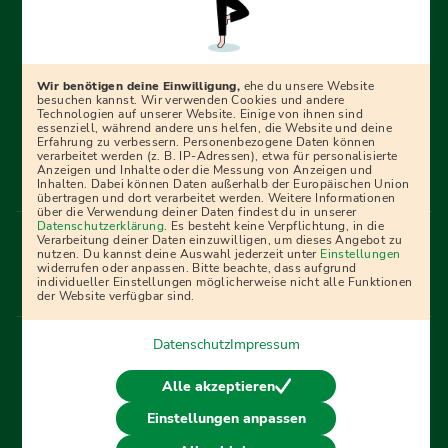
Erfolgreich bewerben mit Ausbildungspark: Wir
begleiten dich Schritt für Schritt bei deinem Start in den
Beruf oder ins Studium – mit smarten E-Learning-Tools,
Wir benötigen deine Einwilligung,
ehe du unsere Website
Ratgebern und Prüfungspaketen, interaktiven
besuchen kannst. Wir verwenden Cookies und andere
Technologien auf unserer Website. Einige von ihnen sind
Videokursen und vielem mehr. Für alle, die was werden
essenziell, während andere uns helfen, die Website und deine
Erfahrung zu verbessern. Personenbezogene Daten können
wollen!
verarbeitet werden (z. B. IP-Adressen), etwa für personalisierte
Anzeigen und Inhalte oder die Messung von Anzeigen und
Inhalten. Dabei können Daten außerhalb der Europäischen Union
übertragen und dort verarbeitet werden. Weitere Informationen
über die Verwendung deiner Daten findest du in unserer
Menü Fußleiste
Datenschutzerklärung
. Es besteht keine Verpflichtung, in die
Impressum
Bildquellen
Presse
Mediadaten
Verarbeitung deiner Daten einzuwilligen, um dieses Angebot zu
nutzen. Du kannst deine Auswahl jederzeit unter
Einstellungen
Partner
AGB
Datenschutz
Widerrufsbelehrung
widerrufen oder anpassen. Bitte beachte, dass aufgrund
individueller Einstellungen möglicherweise nicht alle Funktionen
Bestellung
Affiliate Partner
Cookies
der Website verfügbar sind.
Datenschutz
Impressum
Vertrag widerrufen
Alle akzeptieren
Einstellungen anpassen
© 2026 Ausbildungspark Verlag. Alle Rechte vorbehalten.