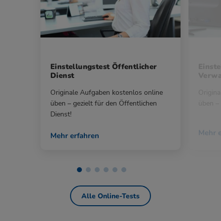
Einstellungstest Öffentlicher
Einste
Dienst
Verwa
Originale Aufgaben kostenlos online
Origina
üben – gezielt für den Öffentlichen
üben – 
Dienst!
Mehr e
Mehr erfahren
Alle Online-Tests