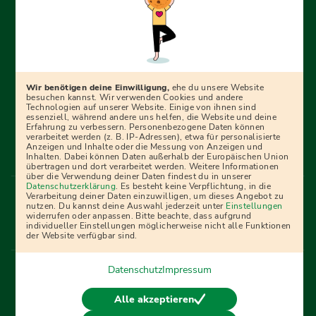
Erfolgreich bewerben mit Ausbildungspark: Wir
begleiten dich Schritt für Schritt bei deinem Start in den
Beruf oder ins Studium – mit smarten E-Learning-Tools,
Wir benötigen deine Einwilligung,
ehe du unsere Website
Ratgebern und Prüfungspaketen, interaktiven
besuchen kannst. Wir verwenden Cookies und andere
Technologien auf unserer Website. Einige von ihnen sind
Videokursen und vielem mehr. Für alle, die was werden
essenziell, während andere uns helfen, die Website und deine
Erfahrung zu verbessern. Personenbezogene Daten können
wollen!
verarbeitet werden (z. B. IP-Adressen), etwa für personalisierte
Anzeigen und Inhalte oder die Messung von Anzeigen und
Inhalten. Dabei können Daten außerhalb der Europäischen Union
übertragen und dort verarbeitet werden. Weitere Informationen
über die Verwendung deiner Daten findest du in unserer
Menü Fußleiste
Datenschutzerklärung
. Es besteht keine Verpflichtung, in die
Impressum
Bildquellen
Presse
Mediadaten
Verarbeitung deiner Daten einzuwilligen, um dieses Angebot zu
nutzen. Du kannst deine Auswahl jederzeit unter
Einstellungen
Partner
AGB
Datenschutz
Widerrufsbelehrung
widerrufen oder anpassen. Bitte beachte, dass aufgrund
individueller Einstellungen möglicherweise nicht alle Funktionen
Bestellung
Affiliate Partner
Cookies
der Website verfügbar sind.
Datenschutz
Impressum
Vertrag widerrufen
Alle akzeptieren