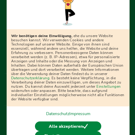
Erfolgreich bewerben mit Ausbildungspark: Wir
begleiten dich Schritt für Schritt bei deinem Start in den
Beruf oder ins Studium – mit smarten E-Learning-Tools,
Wir benötigen deine Einwilligung,
ehe du unsere Website
Ratgebern und Prüfungspaketen, interaktiven
besuchen kannst. Wir verwenden Cookies und andere
Technologien auf unserer Website. Einige von ihnen sind
Videokursen und vielem mehr. Für alle, die was werden
essenziell, während andere uns helfen, die Website und deine
Erfahrung zu verbessern. Personenbezogene Daten können
wollen!
verarbeitet werden (z. B. IP-Adressen), etwa für personalisierte
Anzeigen und Inhalte oder die Messung von Anzeigen und
Inhalten. Dabei können Daten außerhalb der Europäischen Union
übertragen und dort verarbeitet werden. Weitere Informationen
über die Verwendung deiner Daten findest du in unserer
Menü Fußleiste
Datenschutzerklärung
. Es besteht keine Verpflichtung, in die
Impressum
Bildquellen
Presse
Mediadaten
Verarbeitung deiner Daten einzuwilligen, um dieses Angebot zu
nutzen. Du kannst deine Auswahl jederzeit unter
Einstellungen
Partner
AGB
Datenschutz
Widerrufsbelehrung
widerrufen oder anpassen. Bitte beachte, dass aufgrund
individueller Einstellungen möglicherweise nicht alle Funktionen
Bestellung
Affiliate Partner
Cookies
der Website verfügbar sind.
Datenschutz
Impressum
Vertrag widerrufen
Alle akzeptieren