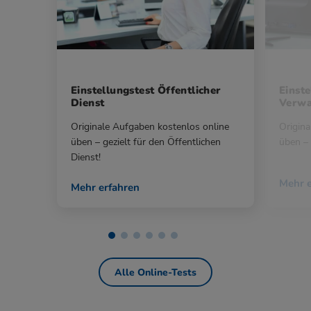
Einstellungstest Öffentlicher
Einste
Dienst
Verwa
Originale Aufgaben kostenlos online
Origina
üben – gezielt für den Öffentlichen
üben – 
Dienst!
Mehr e
Mehr erfahren
Alle Online-Tests