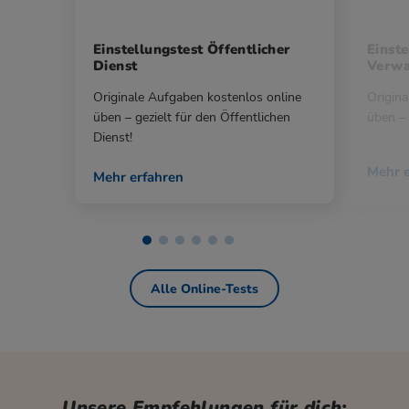
Einstellungstest Öffentlicher
Einste
Dienst
Verwa
Originale Aufgaben kostenlos online
Origina
üben – gezielt für den Öffentlichen
üben – 
Dienst!
Mehr e
Mehr erfahren
Alle Online-Tests
Unsere Empfehlungen für dich: