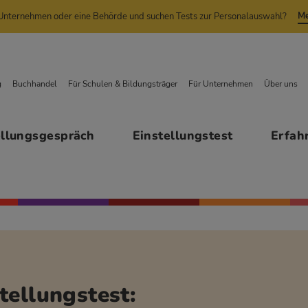
Me
n Unternehmen oder eine Behörde und suchen Tests zur Personalauswahl?
g
Buchhandel
Für Schulen & Bildungsträger
Für Unternehmen
Über uns
ellungsgespräch
Einstellungstest
Erfah
tellungstest: