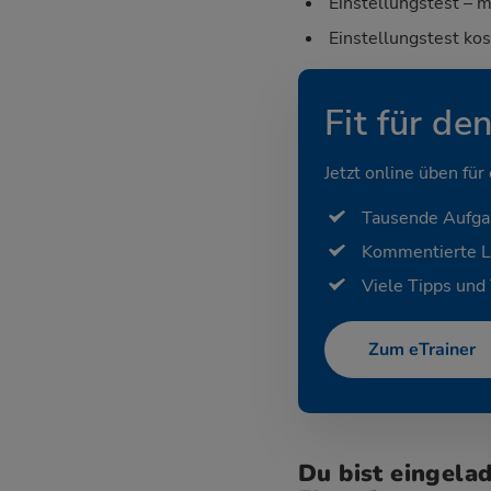
Einstellungstest – m
Einstellungstest ko
Fit für de
Jetzt online üben für
Tausende Aufg
Kommentierte 
Viele Tipps und 
Zum eTrainer
Du bist eingela