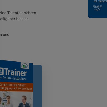
eTrainer
Login
ine Talente erfahren.
beitgeber besser
n und