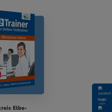
YouBot
Login
reis Elbe-