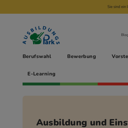
Sie sind ei
Zur Navigation springen
Zu den Hauptinhalten springen
Blo
Hauptmenü
Berufswahl
Bewerbung
Vorst
E-Learning
Ausbildung und Eins