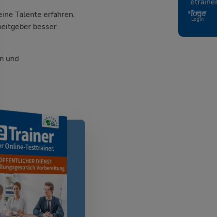
eTrainer
ine Talente erfahren.
Login
beitgeber besser
n und