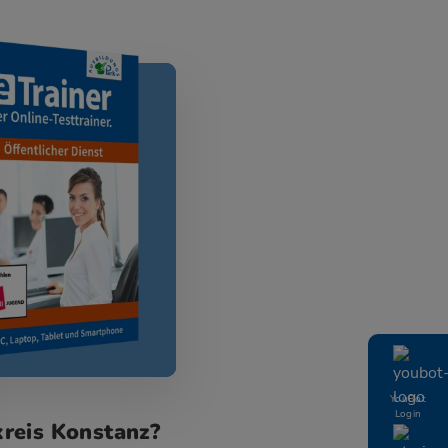
YouBot
Login
reis Konstanz?