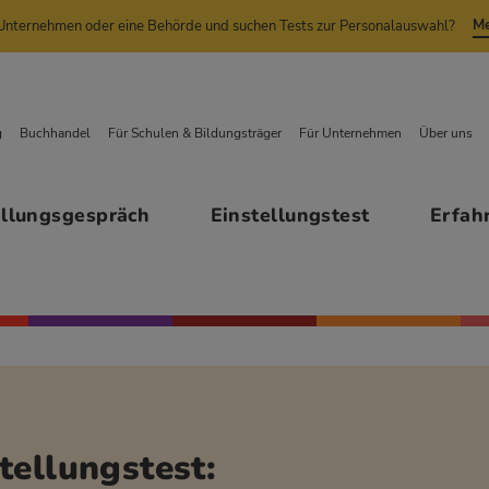
Me
n Unternehmen oder eine Behörde und suchen Tests zur Personalauswahl?
g
Buchhandel
Für Schulen & Bildungsträger
Für Unternehmen
Über uns
ellungsgespräch
Einstellungstest
Erfah
tellungstest: