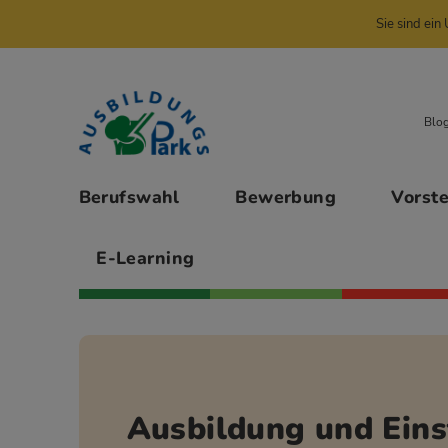
Sie sind ei
Zur Navigation springen
Zu den Hauptinhalten springen
Blo
Hauptmenü
Berufswahl
Bewerbung
Vorst
E-Learning
Ausbildung und Eins