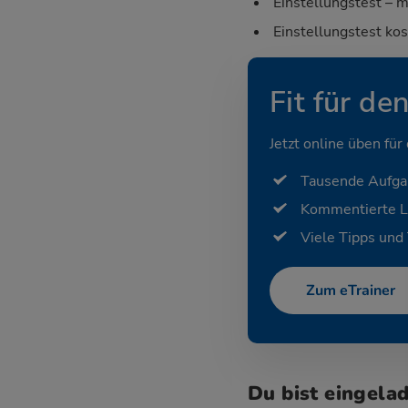
Einstellungstest – m
Einstellungstest ko
Fit für de
Jetzt online üben für
Tausende Aufg
Kommentierte 
Viele Tipps und 
Zum eTrainer
Du bist eingela