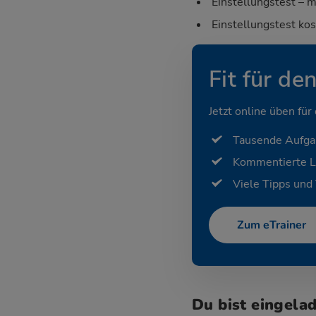
Einstellungstest – m
Einstellungstest ko
Fit für de
Jetzt online üben für
Tausende Aufg
Kommentierte 
Viele Tipps und 
Zum eTrainer
Du bist eingela