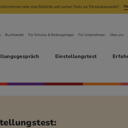
Me
n Unternehmen oder eine Behörde und suchen Tests zur Personalauswahl?
g
Buchhandel
Für Schulen & Bildungsträger
Für Unternehmen
Über uns
ellungsgespräch
Einstellungstest
Erfah
tellungstest: