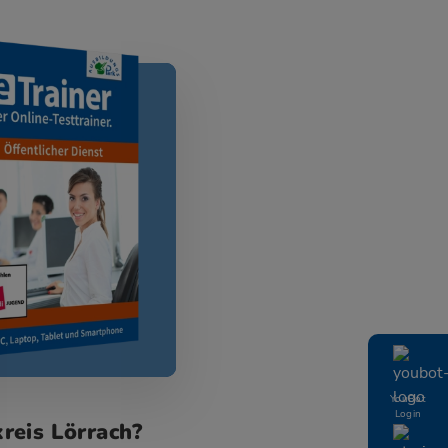
YouBot
Login
reis Lörrach?