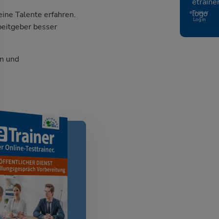
eTrainer
ine Talente erfahren.
Login
beitgeber besser
n und