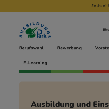
Sie sind ei
Zur Navigation springen
Zu den Hauptinhalten springen
Blo
Hauptmenü
Berufswahl
Bewerbung
Vorst
E-Learning
Ausbildung und Eins