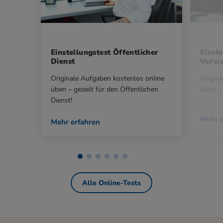
Einstellungstest Öffentlicher
Einste
Dienst
Verwa
Originale Aufgaben kostenlos online
Origina
üben – gezielt für den Öffentlichen
üben – 
Dienst!
Mehr e
Mehr erfahren
Alle Online-Tests