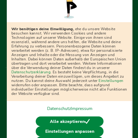
Erfolgreich bewerben mit Ausbildungspark: Wir
begleiten dich Schritt für Schritt bei deinem Start in den
Beruf oder ins Studium – mit smarten E-Learning-Tools,
Wir benötigen deine Einwilligung,
ehe du unsere Website
Ratgebern und Prüfungspaketen, interaktiven
besuchen kannst. Wir verwenden Cookies und andere
Technologien auf unserer Website. Einige von ihnen sind
Videokursen und vielem mehr. Für alle, die was werden
essenziell, während andere uns helfen, die Website und deine
Erfahrung zu verbessern. Personenbezogene Daten können
wollen!
verarbeitet werden (z. B. IP-Adressen), etwa für personalisierte
Anzeigen und Inhalte oder die Messung von Anzeigen und
Inhalten. Dabei können Daten außerhalb der Europäischen Union
übertragen und dort verarbeitet werden. Weitere Informationen
über die Verwendung deiner Daten findest du in unserer
Menü Fußleiste
Datenschutzerklärung
. Es besteht keine Verpflichtung, in die
Impressum
Bildquellen
Presse
Mediadaten
Verarbeitung deiner Daten einzuwilligen, um dieses Angebot zu
nutzen. Du kannst deine Auswahl jederzeit unter
Einstellungen
Partner
AGB
Datenschutz
Widerrufsbelehrung
widerrufen oder anpassen. Bitte beachte, dass aufgrund
individueller Einstellungen möglicherweise nicht alle Funktionen
Bestellung
Affiliate Partner
Cookies
der Website verfügbar sind.
Datenschutz
Impressum
Vertrag widerrufen
Alle akzeptieren
Einstellungen anpassen
© 2026 Ausbildungspark Verlag. Alle Rechte vorbehalten.