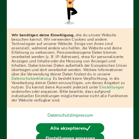
Erfolgreich bewerben mit Ausbildungspark: Wir
begleiten dich Schritt für Schritt bei deinem Start in den
Beruf oder ins Studium – mit smarten E-Learning-Tools,
Wir benötigen deine Einwilligung,
ehe du unsere Website
Ratgebern und Prüfungspaketen, interaktiven
besuchen kannst. Wir verwenden Cookies und andere
Technologien auf unserer Website. Einige von ihnen sind
Videokursen und vielem mehr. Für alle, die was werden
essenziell, während andere uns helfen, die Website und deine
Erfahrung zu verbessern. Personenbezogene Daten können
wollen!
verarbeitet werden (z. B. IP-Adressen), etwa für personalisierte
Anzeigen und Inhalte oder die Messung von Anzeigen und
Inhalten. Dabei können Daten außerhalb der Europäischen Union
übertragen und dort verarbeitet werden. Weitere Informationen
über die Verwendung deiner Daten findest du in unserer
Menü Fußleiste
Datenschutzerklärung
. Es besteht keine Verpflichtung, in die
Impressum
Bildquellen
Presse
Mediadaten
Verarbeitung deiner Daten einzuwilligen, um dieses Angebot zu
nutzen. Du kannst deine Auswahl jederzeit unter
Einstellungen
Partner
AGB
Datenschutz
Widerrufsbelehrung
widerrufen oder anpassen. Bitte beachte, dass aufgrund
individueller Einstellungen möglicherweise nicht alle Funktionen
Bestellung
Affiliate Partner
Cookies
der Website verfügbar sind.
Datenschutz
Impressum
Vertrag widerrufen
Alle akzeptieren
Einstellungen anpassen