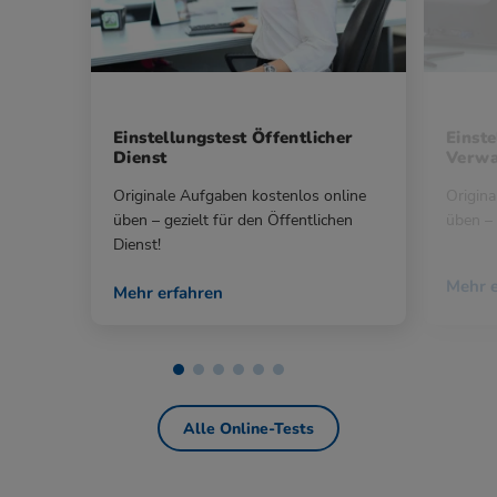
Einstellungstest Öffentlicher
Einste
Dienst
Verwa
Originale Aufgaben kostenlos online
Origina
üben – gezielt für den Öffentlichen
üben – 
Dienst!
Mehr e
Mehr erfahren
Alle Online-Tests