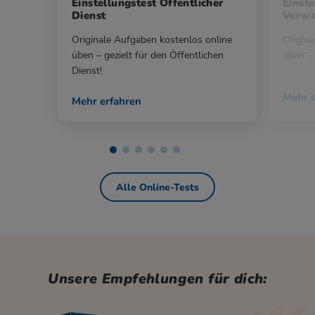
Einstellungstest Öffentlicher
Einste
Dienst
Verwa
Originale Aufgaben kostenlos online
Origina
üben – gezielt für den Öffentlichen
üben – 
Dienst!
Mehr e
Mehr erfahren
Alle Online-Tests
Unsere Empfehlungen für dich: