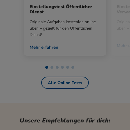
Einstellungstest Öffentlicher
Einste
Dienst
Verwa
Originale Aufgaben kostenlos online
Origina
üben – gezielt für den Öffentlichen
üben – 
Dienst!
Mehr e
Mehr erfahren
Alle Online-Tests
Unsere Empfehlungen für dich: