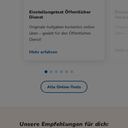
Einstellungstest Öffentlicher
Einste
Dienst
Verwa
Originale Aufgaben kostenlos online
Origina
üben – gezielt für den Öffentlichen
üben – 
Dienst!
Mehr e
Mehr erfahren
Alle Online-Tests
Unsere Empfehlungen für dich: