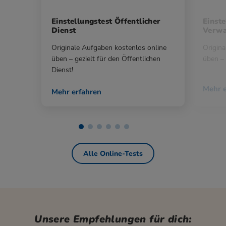
Einstellungstest Öffentlicher
Einste
Dienst
Verwa
Originale Aufgaben kostenlos online
Origina
üben – gezielt für den Öffentlichen
üben – 
Dienst!
Mehr e
Mehr erfahren
Alle Online-Tests
Unsere Empfehlungen für dich: