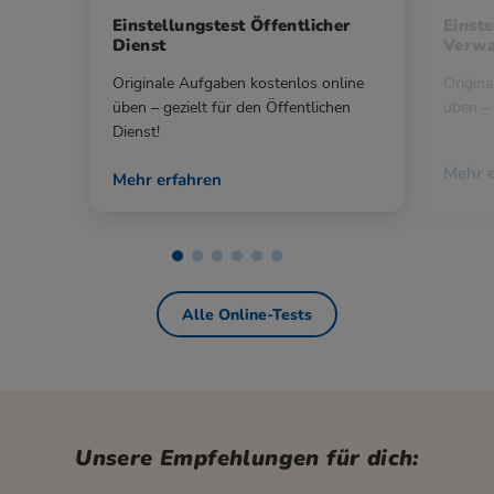
Einstellungstest Öffentlicher
Einste
Dienst
Verwa
Originale Aufgaben kostenlos online
Origina
üben – gezielt für den Öffentlichen
üben – 
Dienst!
Mehr e
Mehr erfahren
Alle Online-Tests
Unsere Empfehlungen für dich: