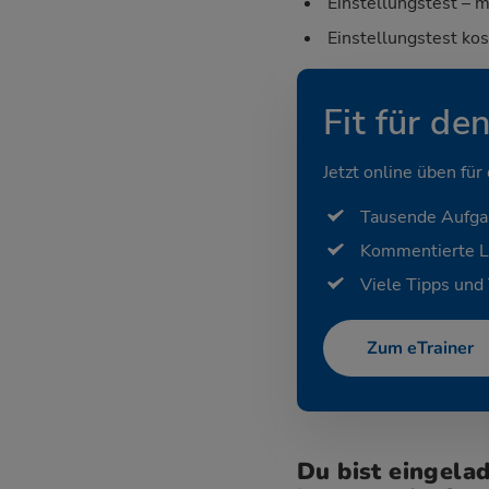
Einstellungstest – m
Einstellungstest ko
Fit für de
Jetzt online üben für
Tausende Aufg
Kommentierte 
Viele Tipps und 
Zum eTrainer
Du bist eingela