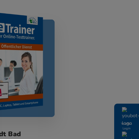
YouBot
Login
dt Bad