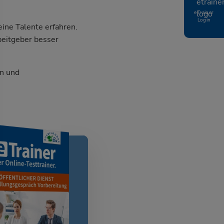
eTrainer
Login
ine Talente erfahren.
beitgeber besser
n und