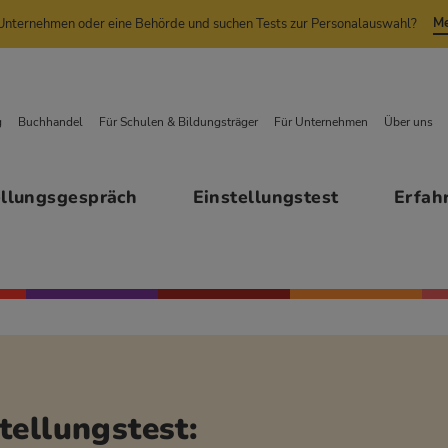
Me
n Unternehmen oder eine Behörde und suchen Tests zur Personalauswahl?
g
Buchhandel
Für Schulen & Bildungsträger
Für Unternehmen
Über uns
ellungsgespräch
Einstellungstest
Erfah
tellungstest: