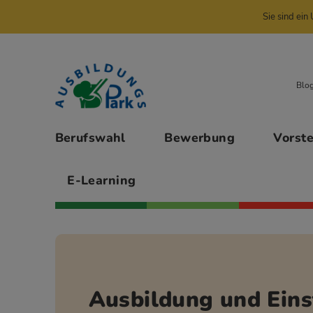
Sie sind ei
Zur Navigation springen
Zu den Hauptinhalten springen
Blo
Hauptmenü
Berufswahl
Bewerbung
Vorst
E-Learning
Ausbildung und Eins