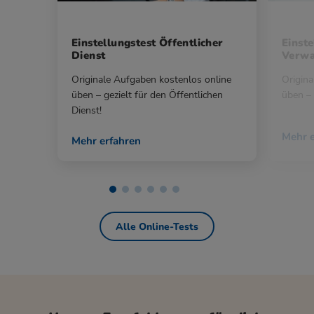
Einstellungstest Öffentlicher
Einste
Dienst
Verwa
Originale Aufgaben kostenlos online
Origina
üben – gezielt für den Öffentlichen
üben – 
Dienst!
Mehr e
Mehr erfahren
Alle Online-Tests