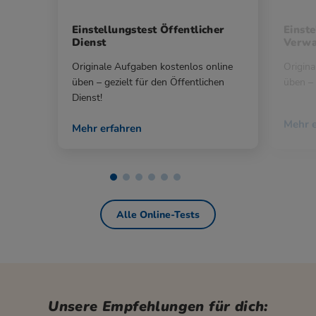
Einstellungstest Öffentlicher
Einste
Dienst
Verwa
Originale Aufgaben kostenlos online
Origina
üben – gezielt für den Öffentlichen
üben – 
Dienst!
Mehr e
Mehr erfahren
Alle Online-Tests
Unsere Empfehlungen für dich: