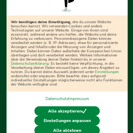
Erfolgreich bewerben mit Ausbildungspark: Wir
begleiten dich Schritt für Schritt bei deinem Start in den
Beruf oder ins Studium – mit smarten E-Learning-Tools,
Wir benötigen deine Einwilligung,
ehe du unsere Website
Ratgebern und Prüfungspaketen, interaktiven
besuchen kannst. Wir verwenden Cookies und andere
Technologien auf unserer Website. Einige von ihnen sind
Videokursen und vielem mehr. Für alle, die was werden
essenziell, während andere uns helfen, die Website und deine
Erfahrung zu verbessern. Personenbezogene Daten können
wollen!
verarbeitet werden (z. B. IP-Adressen), etwa für personalisierte
Anzeigen und Inhalte oder die Messung von Anzeigen und
Inhalten. Dabei können Daten außerhalb der Europäischen Union
übertragen und dort verarbeitet werden. Weitere Informationen
über die Verwendung deiner Daten findest du in unserer
Menü Fußleiste
Datenschutzerklärung
. Es besteht keine Verpflichtung, in die
Impressum
Bildquellen
Presse
Mediadaten
Verarbeitung deiner Daten einzuwilligen, um dieses Angebot zu
nutzen. Du kannst deine Auswahl jederzeit unter
Einstellungen
Partner
AGB
Datenschutz
Widerrufsbelehrung
widerrufen oder anpassen. Bitte beachte, dass aufgrund
individueller Einstellungen möglicherweise nicht alle Funktionen
Bestellung
Affiliate Partner
Cookies
der Website verfügbar sind.
Datenschutz
Impressum
Vertrag widerrufen
Alle akzeptieren
Einstellungen anpassen
© 2026 Ausbildungspark Verlag. Alle Rechte vorbehalten.
Alle ablehnen