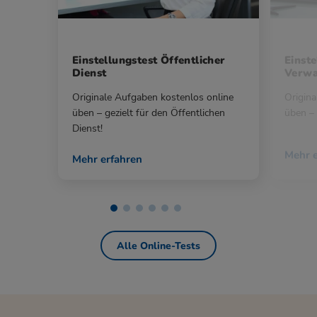
Einstellungstest Öffentlicher
Einste
Dienst
Verwa
Originale Aufgaben kostenlos online
Origina
üben – gezielt für den Öffentlichen
üben – 
Dienst!
Mehr e
Mehr erfahren
Alle Online-Tests