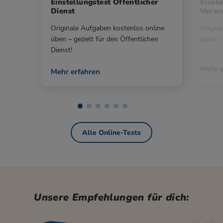
Einstellungstest Öffentlicher
Einste
Dienst
Verwa
Originale Aufgaben kostenlos online
Origina
üben – gezielt für den Öffentlichen
üben – 
Dienst!
Mehr e
Mehr erfahren
Alle Online-Tests
Unsere Empfehlungen für dich: