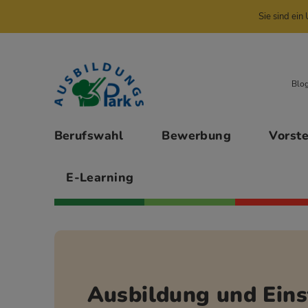
Sie sind ei
Zur Navigation springen
Zu den Hauptinhalten springen
Blo
Hauptmenü
Berufswahl
Bewerbung
Vorst
E-Learning
Ausbildung und Eins