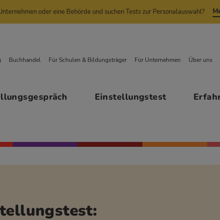
Me
n Unternehmen oder eine Behörde und suchen Tests zur Personalauswahl?
g
Buchhandel
Für Schulen & Bildungsträger
Für Unternehmen
Über uns
ellungsgespräch
Einstellungstest
Erfah
tellungstest: