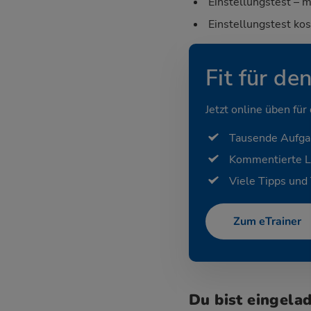
Einstellungstest – m
Einstellungstest ko
Fit für de
Jetzt online üben für
Tausende Aufg
Kommentierte 
Viele Tipps und 
Zum eTrainer
Du bist eingela