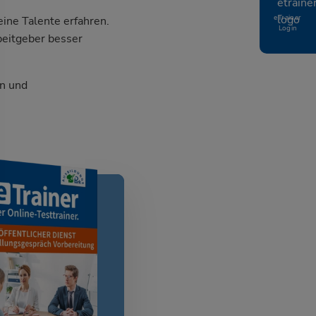
eTrainer
ine Talente erfahren.
Login
beitgeber besser
n und