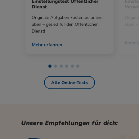
Einstellungstest Öffentlicher
Einste
Dienst
Verwa
Originale Aufgaben kostenlos online
Origina
üben – gezielt für den Öffentlichen
üben – 
Dienst!
Mehr e
Mehr erfahren
Alle Online-Tests
Unsere Empfehlungen für dich: