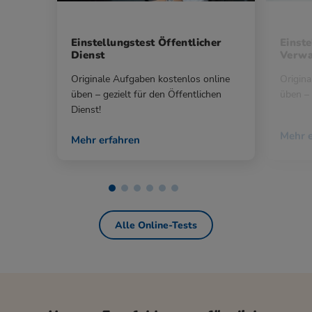
Einstellungstest Öffentlicher
Einste
Dienst
Verwa
Originale Aufgaben kostenlos online
Origina
üben – gezielt für den Öffentlichen
üben – 
Dienst!
Mehr e
Mehr erfahren
Alle Online-Tests