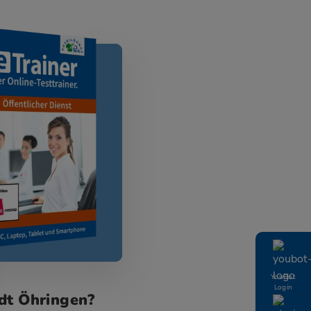
YouBot
Login
adt Öhringen?