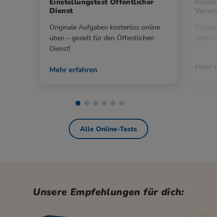
Einstellungstest Öffentlicher
Einste
Dienst
Verwa
Originale Aufgaben kostenlos online
Origina
üben – gezielt für den Öffentlichen
üben – 
Dienst!
Mehr e
Mehr erfahren
Alle Online-Tests
Unsere Empfehlungen für dich: