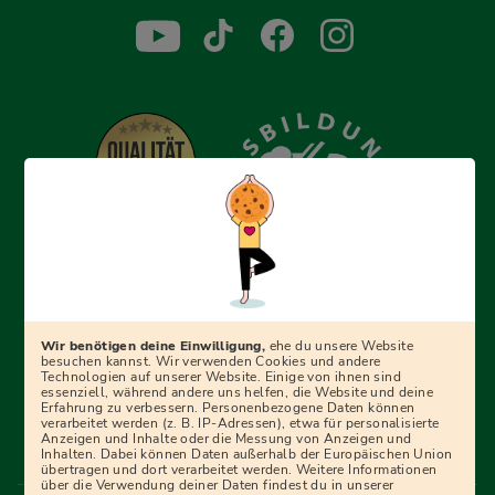
Erfolgreich bewerben mit Ausbildungspark: Wir
begleiten dich Schritt für Schritt bei deinem Start in den
Beruf oder ins Studium – mit smarten E-Learning-Tools,
Wir benötigen deine Einwilligung,
ehe du unsere Website
Ratgebern und Prüfungspaketen, interaktiven
besuchen kannst. Wir verwenden Cookies und andere
Technologien auf unserer Website. Einige von ihnen sind
Videokursen und vielem mehr. Für alle, die was werden
essenziell, während andere uns helfen, die Website und deine
Erfahrung zu verbessern. Personenbezogene Daten können
wollen!
verarbeitet werden (z. B. IP-Adressen), etwa für personalisierte
Anzeigen und Inhalte oder die Messung von Anzeigen und
Inhalten. Dabei können Daten außerhalb der Europäischen Union
übertragen und dort verarbeitet werden. Weitere Informationen
über die Verwendung deiner Daten findest du in unserer
Menü Fußleiste