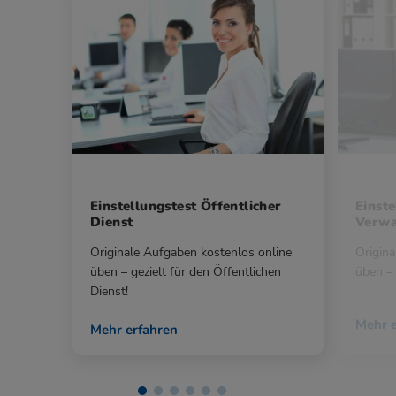
Einstellungstest Öffentlicher
Einste
Dienst
Verwa
Originale Aufgaben kostenlos online
Origina
üben – gezielt für den Öffentlichen
üben – 
Dienst!
Mehr e
Mehr erfahren