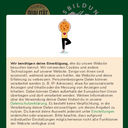
Erfolgreich bewerben mit Ausbildungspark: Wir
begleiten dich Schritt für Schritt bei deinem Start in den
Beruf oder ins Studium – mit smarten E-Learning-Tools,
Wir benötigen deine Einwilligung,
ehe du unsere Website
Ratgebern und Prüfungspaketen, interaktiven
besuchen kannst. Wir verwenden Cookies und andere
Technologien auf unserer Website. Einige von ihnen sind
Videokursen und vielem mehr. Für alle, die was werden
essenziell, während andere uns helfen, die Website und deine
Erfahrung zu verbessern. Personenbezogene Daten können
wollen!
verarbeitet werden (z. B. IP-Adressen), etwa für personalisierte
Anzeigen und Inhalte oder die Messung von Anzeigen und
Inhalten. Dabei können Daten außerhalb der Europäischen Union
übertragen und dort verarbeitet werden. Weitere Informationen
über die Verwendung deiner Daten findest du in unserer
Menü Fußleiste
Datenschutzerklärung
. Es besteht keine Verpflichtung, in die
Impressum
Bildquellen
Presse
Mediadaten
Verarbeitung deiner Daten einzuwilligen, um dieses Angebot zu
nutzen. Du kannst deine Auswahl jederzeit unter
Einstellungen
Partner
AGB
Datenschutz
Widerrufsbelehrung
widerrufen oder anpassen. Bitte beachte, dass aufgrund
individueller Einstellungen möglicherweise nicht alle Funktionen
Bestellung
Affiliate Partner
Cookies
der Website verfügbar sind.