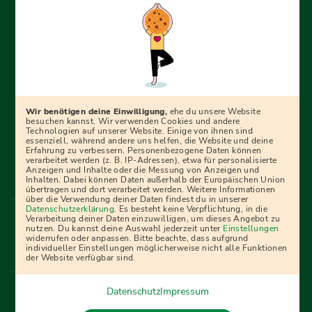
Erfolgreich bewerben mit Ausbildungspark: Wir
begleiten dich Schritt für Schritt bei deinem Start in den
Beruf oder ins Studium – mit smarten E-Learning-Tools,
Wir benötigen deine Einwilligung,
ehe du unsere Website
Ratgebern und Prüfungspaketen, interaktiven
besuchen kannst. Wir verwenden Cookies und andere
Technologien auf unserer Website. Einige von ihnen sind
Videokursen und vielem mehr. Für alle, die was werden
essenziell, während andere uns helfen, die Website und deine
Erfahrung zu verbessern. Personenbezogene Daten können
wollen!
verarbeitet werden (z. B. IP-Adressen), etwa für personalisierte
Anzeigen und Inhalte oder die Messung von Anzeigen und
Inhalten. Dabei können Daten außerhalb der Europäischen Union
übertragen und dort verarbeitet werden. Weitere Informationen
über die Verwendung deiner Daten findest du in unserer
Menü Fußleiste
Datenschutzerklärung
. Es besteht keine Verpflichtung, in die
Impressum
Bildquellen
Presse
Mediadaten
Verarbeitung deiner Daten einzuwilligen, um dieses Angebot zu
nutzen. Du kannst deine Auswahl jederzeit unter
Einstellungen
Partner
AGB
Datenschutz
Widerrufsbelehrung
widerrufen oder anpassen. Bitte beachte, dass aufgrund
individueller Einstellungen möglicherweise nicht alle Funktionen
Bestellung
Affiliate Partner
Cookies
der Website verfügbar sind.
Datenschutz
Impressum
Vertrag widerrufen