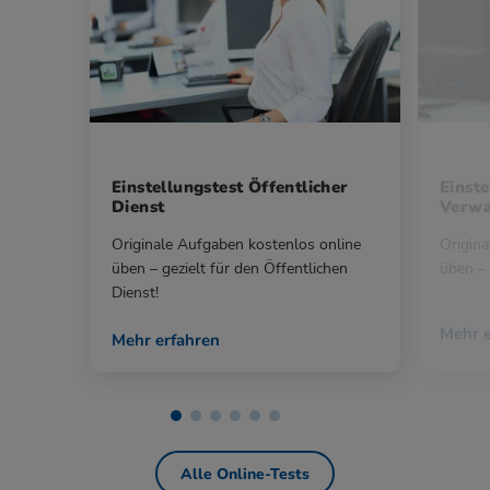
Einstellungstest Öffentlicher
Einste
Dienst
Verwa
Originale Aufgaben kostenlos online
Origina
üben – gezielt für den Öffentlichen
üben – 
Dienst!
Mehr e
Mehr erfahren
Alle Online-Tests