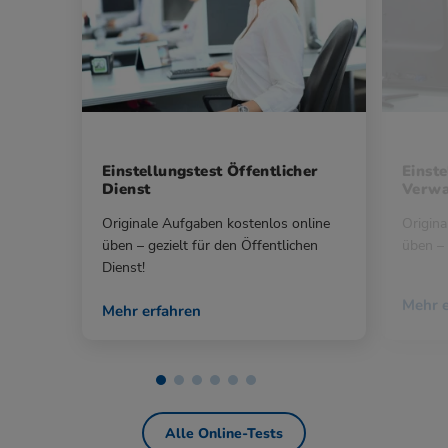
Einstellungstest Öffentlicher
Einste
Dienst
Verwa
Originale Aufgaben kostenlos online
Origina
üben – gezielt für den Öffentlichen
üben – 
Dienst!
Mehr e
Mehr erfahren
Alle Online-Tests