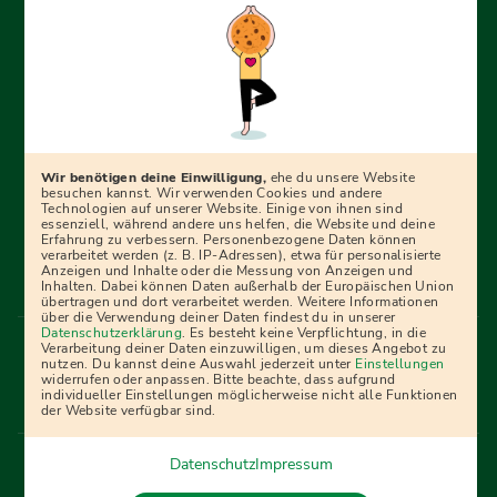
Erfolgreich bewerben mit Ausbildungspark: Wir
begleiten dich Schritt für Schritt bei deinem Start in den
Beruf oder ins Studium – mit smarten E-Learning-Tools,
Wir benötigen deine Einwilligung,
ehe du unsere Website
Ratgebern und Prüfungspaketen, interaktiven
besuchen kannst. Wir verwenden Cookies und andere
Technologien auf unserer Website. Einige von ihnen sind
Videokursen und vielem mehr. Für alle, die was werden
essenziell, während andere uns helfen, die Website und deine
Erfahrung zu verbessern. Personenbezogene Daten können
wollen!
verarbeitet werden (z. B. IP-Adressen), etwa für personalisierte
Anzeigen und Inhalte oder die Messung von Anzeigen und
Inhalten. Dabei können Daten außerhalb der Europäischen Union
übertragen und dort verarbeitet werden. Weitere Informationen
über die Verwendung deiner Daten findest du in unserer
Menü Fußleiste
Datenschutzerklärung
. Es besteht keine Verpflichtung, in die
Impressum
Bildquellen
Presse
Mediadaten
Verarbeitung deiner Daten einzuwilligen, um dieses Angebot zu
nutzen. Du kannst deine Auswahl jederzeit unter
Einstellungen
Partner
AGB
Datenschutz
Widerrufsbelehrung
widerrufen oder anpassen. Bitte beachte, dass aufgrund
individueller Einstellungen möglicherweise nicht alle Funktionen
Bestellung
Affiliate Partner
Cookies
der Website verfügbar sind.
Datenschutz
Impressum
Vertrag widerrufen