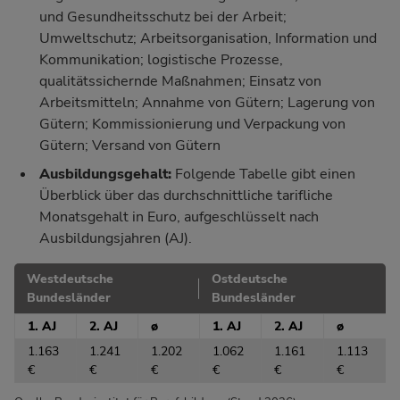
und Gesundheitsschutz bei der Arbeit;
Umweltschutz; Arbeitsorganisation, Information und
Kommunikation; logistische Prozesse,
qualitätssichernde Maßnahmen; Einsatz von
Arbeitsmitteln; Annahme von Gütern; Lagerung von
Gütern; Kommissionierung und Verpackung von
Gütern; Versand von Gütern
Ausbildungsgehalt:
Folgende Tabelle gibt einen
Überblick über das durchschnittliche tarifliche
Monatsgehalt in Euro, aufgeschlüsselt nach
Ausbildungsjahren (AJ).
Westdeutsche
Ostdeutsche
Bundesländer
Bundesländer
1. AJ
2. AJ
ø
1. AJ
2. AJ
ø
1.163
1.241
1.202
1.062
1.161
1.113
€
€
€
€
€
€