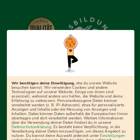
Erfolgreich bewerben mit Ausbildungspark: Wir
begleiten dich Schritt für Schritt bei deinem Start in den
Beruf oder ins Studium – mit smarten E-Learning-Tools,
Wir benötigen deine Einwilligung,
ehe du unsere Website
Ratgebern und Prüfungspaketen, interaktiven
besuchen kannst. Wir verwenden Cookies und andere
Technologien auf unserer Website. Einige von ihnen sind
Videokursen und vielem mehr. Für alle, die was werden
essenziell, während andere uns helfen, die Website und deine
Erfahrung zu verbessern. Personenbezogene Daten können
wollen!
verarbeitet werden (z. B. IP-Adressen), etwa für personalisierte
Anzeigen und Inhalte oder die Messung von Anzeigen und
Inhalten. Dabei können Daten außerhalb der Europäischen Union
übertragen und dort verarbeitet werden. Weitere Informationen
über die Verwendung deiner Daten findest du in unserer
Menü Fußleiste
Datenschutzerklärung
. Es besteht keine Verpflichtung, in die
Impressum
Bildquellen
Presse
Mediadaten
Verarbeitung deiner Daten einzuwilligen, um dieses Angebot zu
nutzen. Du kannst deine Auswahl jederzeit unter
Einstellungen
Partner
AGB
Datenschutz
Widerrufsbelehrung
widerrufen oder anpassen. Bitte beachte, dass aufgrund